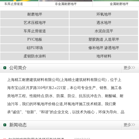
车库止滑坡道
非金属耐磨地坪
金属耐磨地坪
耐磨地坪
环氧地坪
艺术压模地坪
透水地坪
车库止滑坡道
水泥自流平
PVC地板
塑胶跑道 人造草坪
硅PU球场
修补地坪 渗透地坪
柔韧防水涂料
地坪材料
公司简介
上海精工耐磨建筑材料有限公司(上海精士建筑材料有限公司)，位于上
海市宝山区月罗路310号F东2-c221室，本公司专业生产、销售、施工各
类地坪工程。性能特点:防水、防腐、防尘、抗压抗冲击力、耐酸碱、耐
油污等，我们的环氧地坪价格公道,环氧地坪施工技术精湛。我们秉
承“诚信”、“创新”、“和谐”的企业文化，以技术为核心，环保为导向、品
质求发展的经营理念来赢得广大客户的认可与信赖。
新闻动态
公司承接环氧地坪(环氧地面、环氧地板)、工业地坪、地坪漆、环氧自
流平地坪、环氧树脂地坪、环氧防静电地坪、环氧防腐地坪、环氧树脂