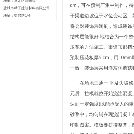
地址：嘉定区马陆镇
cm，可在预制厂集中制作，
盐城市精工建筑材料有限公司
于渠道边坡位于水位变动区，
地址：盐兴路1号
将会对装饰层淘刷，造成装饰
结构层能很好 地结合为一个
压花的方法施工。渠道顶部挡
预制压花板厚5 cm，用10
一致，装饰层采用淡灰仿蘑菇
在场地三通一 平及边坡修整
元后，拉模就位开始浇注混凝
达到一定强度(以能承受人的
砂浆中，均匀铺在现浇混凝土
印制图案。模板要拼接整齐，