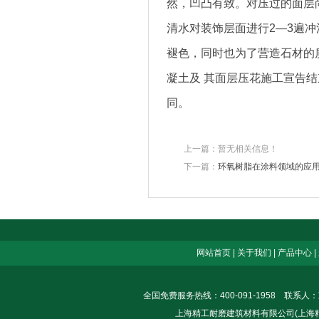
然，凹凸有致。对压过的面层
清水对装饰层面进行2—3遍
褪色，同时也为了营造石材的
凝土及 其面层压花施工宣告
同。
上一篇：暂无相关信息！
下一篇：
环氧树脂在涂料领域的应
网站首页
|
关于我们
|
产品中心
|
全国免费服务热线：400-091-1958 联系人
上海精工耐磨建筑材料有限公司(上海精士建筑