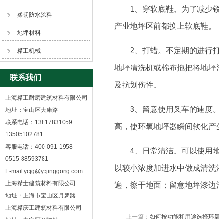
1、穿软底鞋。为了减少锐
柔韧防水涂料
产业地坪区前都换上软底鞋。
地坪材料
2、打蜡。不定期的进行打
精工机械
地坪清洗机或棉布拖把将地坪
联系我们
及抗划伤性。
上海精工耐磨建筑材料有限公司
3、留意使用叉车的速度。一
地址：宝山区大康路
联系电话：13817831059
高，使环氧地坪器瞬间软化产
13505102781
客服电话：400-091-1958
4、日常清洁。可以使用地
0515-88593781
以较小浓度加进水中做成清洗
E-mail:ycjg@ycjinggong.com
上海精士建筑材料有限公司
遍，擦干地面；留意地坪漆边
地址：上海市宝山区月罗路
上海精庆工建筑材料有限公司
上一篇：
如何按功能和用途选择环